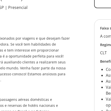
P | Presencial
Faixa 
A com
ixonados por viagens e que desejam fazer
dora. Se você tem habilidades de
Regim
as e tem interesse em proporcionar
CLT
ta é a oportunidade perfeita para você!
Benefí
á auxiliando clientes a realizarem seus
elo mundo. Venha fazer parte da nossa
Co
ucesso conosco! Estamos ansiosos para
As
.
As
Va
Ben
Va
 passagens aéreas domésticas e
op
ros e reservas de hotéis nacionais e
Au