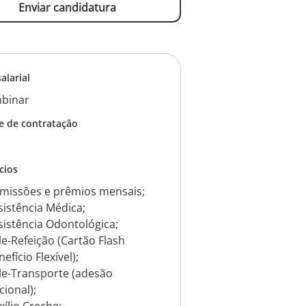
Enviar candidatura
salarial
binar
e de contratação
cios
missões e prêmios mensais;
sistência Médica;
sistência Odontológica;
le-Refeição (Cartão Flash
efício Flexível);
le-Transporte (adesão
cional);
xílio Creche;