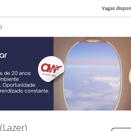
Vagas dispon
)
(Lazer)