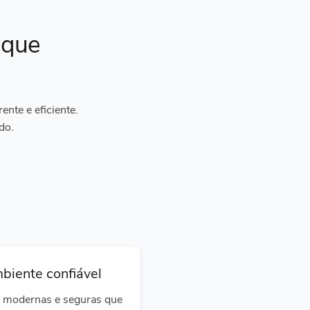
ique
nte e eficiente.
do.
biente confiável
 modernas e seguras que