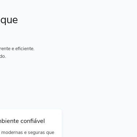
ique
nte e eficiente.
do.
biente confiável
 modernas e seguras que