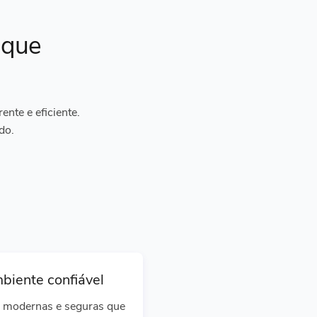
ique
nte e eficiente.
do.
biente confiável
 modernas e seguras que