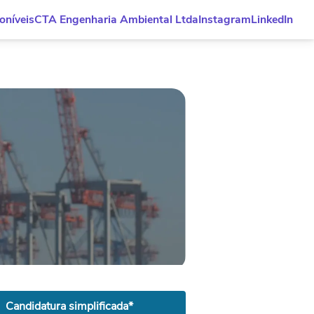
oníveis
CTA Engenharia Ambiental Ltda
Instagram
LinkedIn
Candidatura simplificada*