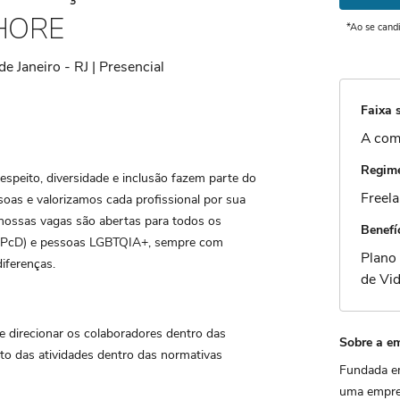
HORE
*Ao se cand
e Janeiro - RJ | Presencial
Faixa s
A com
Regime
speito, diversidade e inclusão fazem parte do
Freel
soas e valorizamos cada profissional por sua
 nossas vagas são abertas para todos os
Benefí
a (PcD) e pessoas LGBTQIA+, sempre com
Plano
iferenças.
de Vi
r e direcionar os colaboradores dentro das
Sobre a e
to das atividades dentro das normativas
Fundada e
uma empres