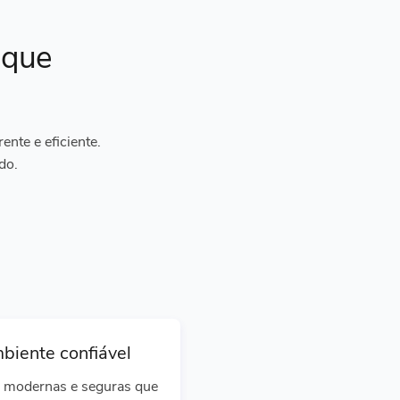
ique
nte e eficiente.
do.
biente confiável
 modernas e seguras que