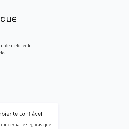
ique
nte e eficiente.
do.
biente confiável
 modernas e seguras que