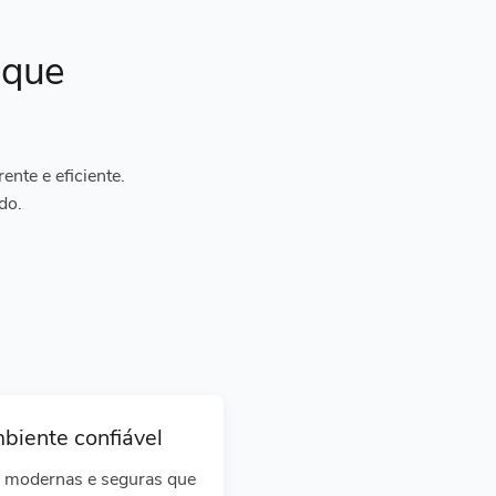
ique
nte e eficiente.
do.
biente confiável
 modernas e seguras que