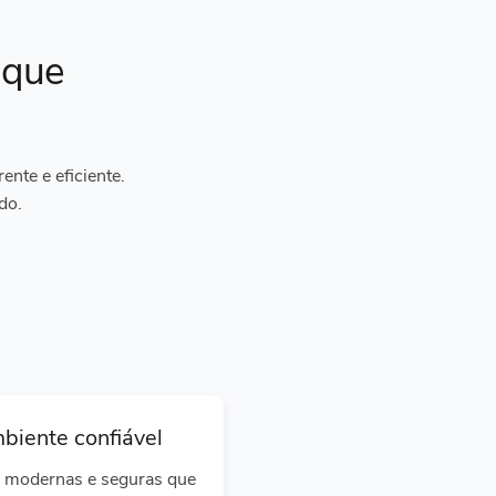
ique
nte e eficiente.
do.
biente confiável
 modernas e seguras que