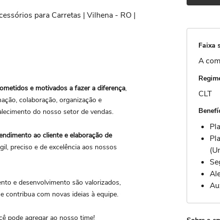
cessórios para Carretas | Vilhena - RO |
Faixa s
A com
Regime
ometidos e motivados a fazer a diferença
,
CLT
nação, colaboração, organização e
Benefí
talecimento do nosso setor de vendas.
Pl
endimento ao cliente e
elaboração de
Pl
il, preciso e de excelência aos nossos
(U
Se
Ale
to e desenvolvimento são valorizados,
Au
 e contribua com novas ideias à equipe.
cê pode agregar ao nosso time!