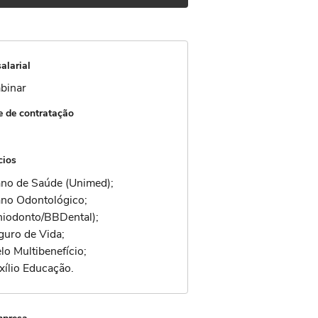
alarial
binar
 de contratação
cios
ano de Saúde (Unimed);
ano Odontológico;
niodonto/BBDental);
guro de Vida;
lo Multibenefício;
xílio Educação.