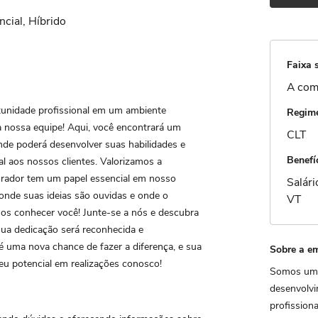
ncial, Híbrido
Faixa s
A com
unidade profissional em um ambiente
Regime
a nossa equipe! Aqui, você encontrará um
CLT
nde poderá desenvolver suas habilidades e
Benefí
l aos nossos clientes. Valorizamos a
orador tem um papel essencial em nosso
Salár
onde suas ideias são ouvidas e onde o
VT
os conhecer você! Junte-se a nós e descubra
sua dedicação será reconhecida e
 uma nova chance de fazer a diferença, e sua
Sobre a e
eu potencial em realizações conosco!
Somos uma
desenvolvi
profissiona