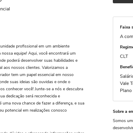
ncial
Faixa s
A com
unidade profissional em um ambiente
Regime
a nossa equipe! Aqui, você encontrará um
CLT
nde poderá desenvolver suas habilidades e
Benefí
l aos nossos clientes. Valorizamos a
orador tem um papel essencial em nosso
Salár
onde suas ideias são ouvidas e onde o
Vale 
os conhecer você! Junte-se a nós e descubra
Plano 
sua dedicação será reconhecida e
 uma nova chance de fazer a diferença, e sua
eu potencial em realizações conosco
Sobre a e
Somos uma
desenvolvi