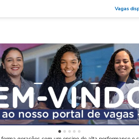
Vagas disp
m-vindos ao nosso portal de vag
 forma gerações com um ensino de alta performance e