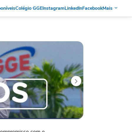
oníveis
Colégio GGE
Instagram
LinkedIn
Facebook
Mais
as!
 compromisso com o