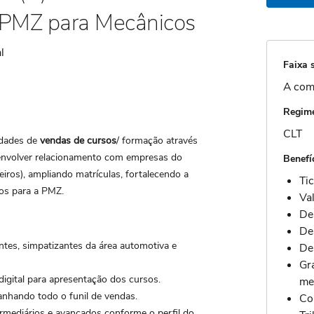
PMZ para Mecânicos
l
Faixa s
A com
Regime
CLT
idades de
vendas de cursos
/ formação através
envolver relacionamento com empresas do
Benefí
ceiros), ampliando matrículas, fortalecendo a
Ti
os para a PMZ.
Va
De
De
antes, simpatizantes da área automotiva e
De
Gr
igital para apresentação dos cursos.
me
nhando todo o funil de vendas.
Co
ermediários e avançados conforme o perfil do