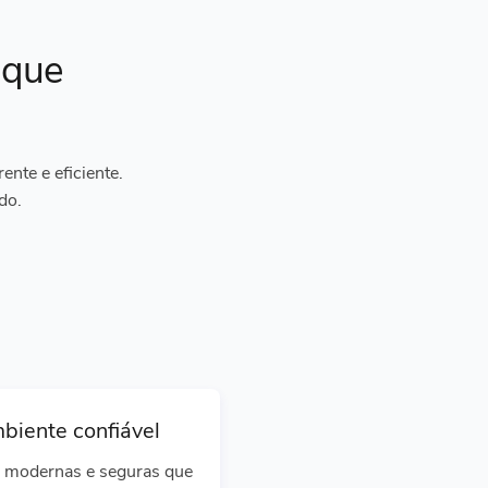
ique
nte e eficiente.
do.
biente confiável
 modernas e seguras que